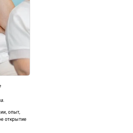
е
а.
ии, опыт,
ое открытие