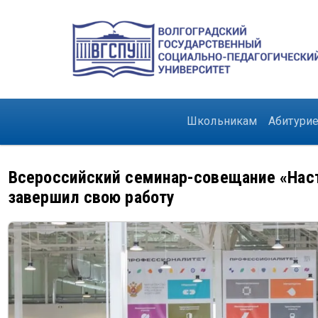
Перейти к основному содержанию
Основная навигац
Школьникам
Абитури
Всероссийский семинар-совещание «Наст
завершил свою работу
Изображение