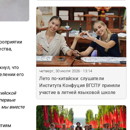
ероприятии
ства,
нул, что
четверг, 30 июля 2026 - 13:14
елении его
Лето по-китайски: слушатели
Института Конфуция ВГСПУ приняли
участие в летней языковой школе
сийской
впервые
е мы вместе
ятиям