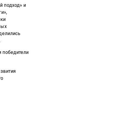
й подход» и
и»,
ики
ных
оделились
.
и победители
азвития
го